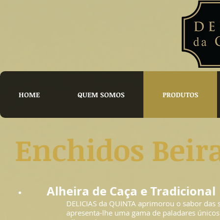
HOME
QUEM SOMOS
PRODUTOS
Enchidos Beira
Alheira de Caça e Tradicional
DELICIAS da QUINTA aprimorou o sabor das s
apresenta-lhe uma gama de paladares únicos: 