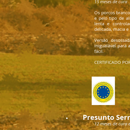
15 meses de cura
Os porcos brancos
e pelo tipo de 
lenta e control
delicada, macia e
Versão desossa
inigualável para
fácil.
CERTIFICADO POR
Presunto Ser
12 meses de cura 