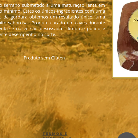
co serrano submetido a uma maturação lenta em
o mínimo. Estes os únicos ingredientes com uma
eita da gordura obtemos um resultado único: uma
ito saborosa.. Produto curado em caves durante
nta-se na versão desossada - limpo e polido e
ente desempenho no corte.
Produto sem Glúten
Termos e