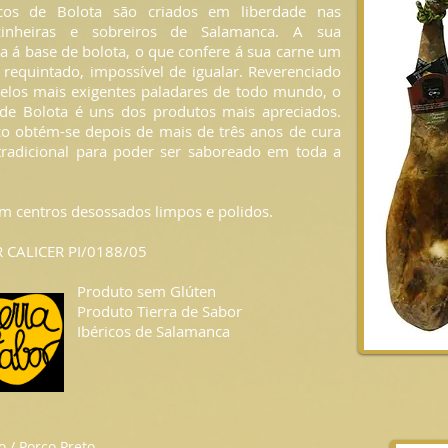
cos de Bolota são criados em liberdade nas
inheiras e sobreiros de Salamanca. A sua
ta á base de bolota, o que confere á sua carne um
 requintado, impossível de igualar. Reverenciado
elos mais exigentes paladares de todo mundo, o
 de Bolota é uns dos produtos mais apreciados.
co obtém-se depois de mais de três anos de cura
 tradicional para poder ser saboreado em toda a
m centros desossados limpos e polidos.
 CALICER PI/0188/05
Produto sem Glúten
Produto Tierra de Sabor
Ibéricos de Salamanca
 / Porco Preto