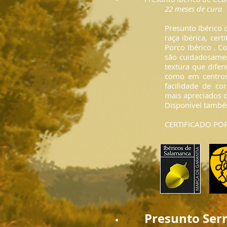
22 meses de cura
Presunto Ibérico 
raça ibérica, cer
Porco Ibérico . 
são cuidadosamen
textura que difer
como em centros
facilidade de co
mais apreciados 
Disponível també
CERTIFICADO POR
Presunto Ser