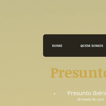
HOME
QUEM SOMOS
Presunto
Presunto Ibéri
36 meses de cura