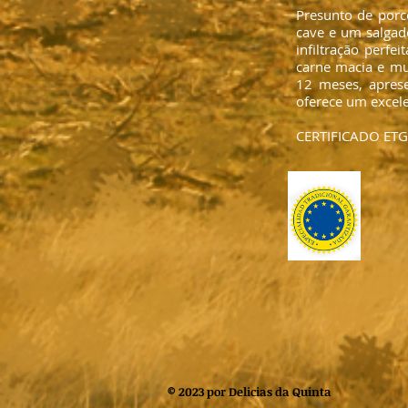
Presunto de por
cave e um salgad
infiltração perf
carne macia e mu
12 meses, aprese
oferece um excel
CERTIFICADO ETG
© 2023 por Delicias da Quinta