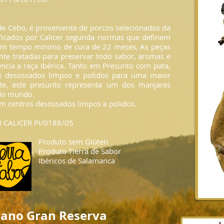
de Cebo, é proveniente de porcos selecionados da
tificados por Calicer segunda normas que definem
Com tempo mínimo de cura de 22 meses, As peças
te tratadas para preservar todo sabor, aromas e
encia a raça Ibérica. Tanto em Presunto com pata,
 desossados limpos e polidos para uma maior
rte, este presunto representa um dos manjares
do mundo.
m centros desossados limpos e polidos.
 CALICER PI/0188/05
Produto sem Glúten
Produto Tierra de Sabor
Ibéricos de Salamanca
rano Gran Reserva