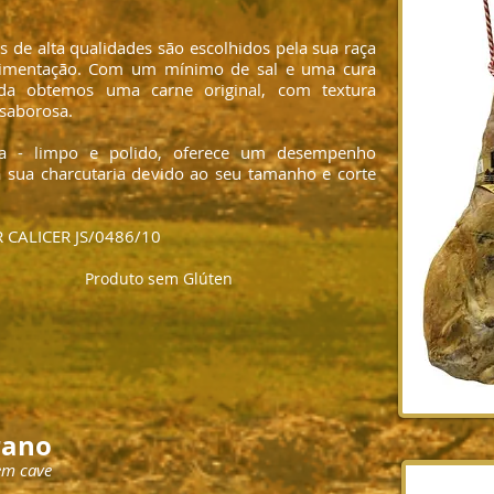
 de alta qualidades são escolhidos pela sua raça
alimentação. Com um mínimo de sal e uma cura
ada obtemos uma carne original, com textura
 saborosa.
da - limpo e polido, oferece um desempenho
 a sua charcutaria devido ao seu tamanho e corte
 CALICER JS/0486/10
Produto sem Glúten
rano
em cave