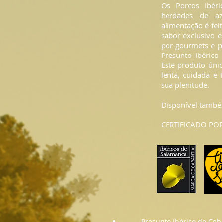
Os Porcos Ibéri
herdades de az
alimentação é fei
sabor exclusivo e
por gourmets e p
Presunto Ibérico
Este produto úni
lenta, cuidada e
sua plenitude.
Disponível també
CERTIFICADO POR
Presunto Ibérico de Cebo