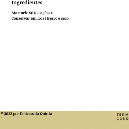
Ingredientes
Marmelo 50% e açúcar.
Conservar em local fresco e seco.
© 2023 por Delicias da Quinta
Term
Cond