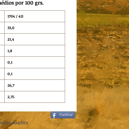
édios por 100 grs.
1704 / 411
33,0
21,4
1,8
0,1
0,1
26,7
2,75
Partilhar