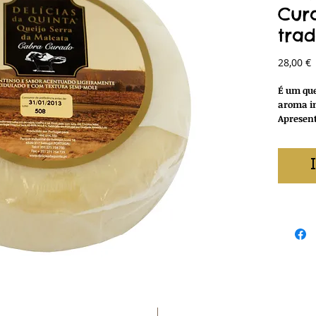
Cur
trad
P
28,00 €
É um que
aroma i
Apresen