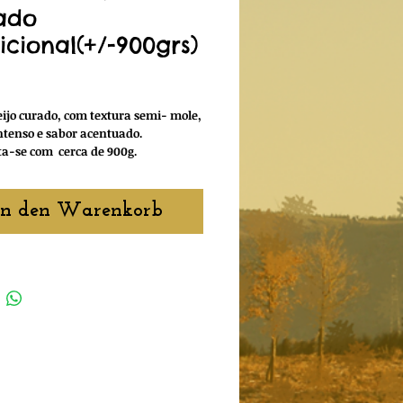
ado
icional(+/-900grs)
reis
ijo curado, com textura semi- mole,
ntenso e sabor acentuado.
ta-se com cerca de 900g.
In den Warenkorb