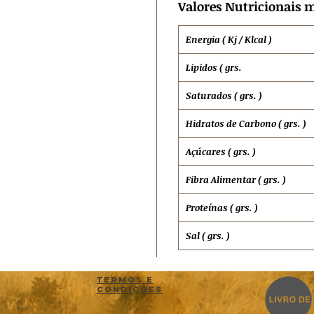
Valores Nutricionais m
Energia ( Kj / Klcal )
Lipidos ( grs.
Saturados ( grs. )
Hidratos de
Carbono ( grs. )
Açúcares ( grs. )
Fibra Alimentar ( grs. )
Proteínas ( grs. )
Sal ( grs. )
Termos e
Condições