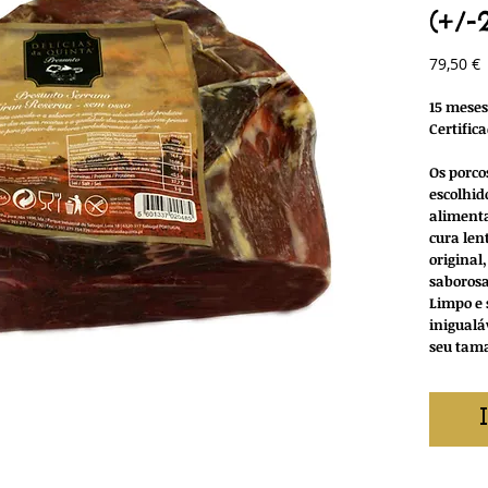
(+/-
P
79,50 €
15 meses
Certific
Os porco
escolhido
aliment
cura len
original
saborosa
Limpo e
inigualá
seu tama