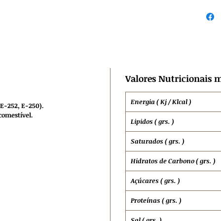
Valores Nutricionais m
Energia ( Kj / Klcal )
(E-252, E-250).
comestível.
Lipidos ( grs. )
Saturados ( grs. )
Hidratos de
Carbono ( grs. )
Açúcares ( grs. )
Proteínas ( grs. )
Sal ( grs. )