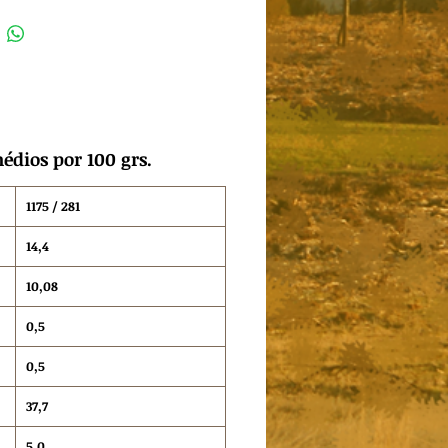
édios por 100 grs.
1175 / 281
14,4
10,08
0,5
0,5
37,7
5,0