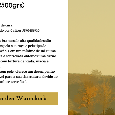
2500grs)
reis
 de cura
ado por Calicer JS/0486/10
s brancos de alta qualidades são
s pela sua raça e pelo tipo de
ação. Com um mínimo de sal e uma
ta e controlada obtemos uma carne
, com textura delicada, macia e
.
 sem pele, oferece um desempenho
vel para a sua charcutaria devido ao
nho e corte fácil.
In den Warenkorb