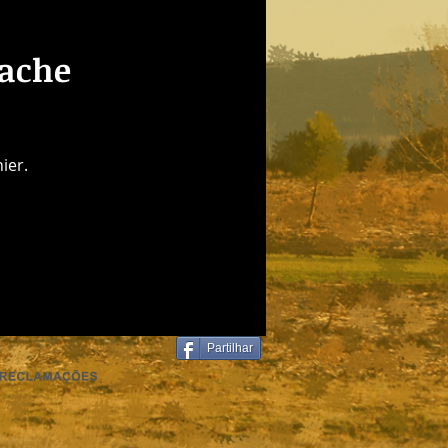
rache
ier.
Partilhar